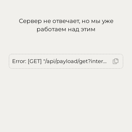
Сервер не отвечает, но мы уже
работаем над этим
Error: [GET] "/api/payload/get?internal=true&currentLocale=ru": <no response> Failed to fetch