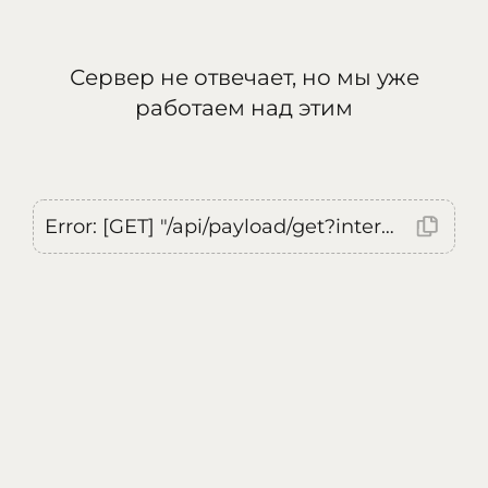
Сервер не отвечает, но мы уже
работаем над этим
Error: [GET] "/api/payload/get?internal=true&currentLocale=ru": <no response> Failed to fetch