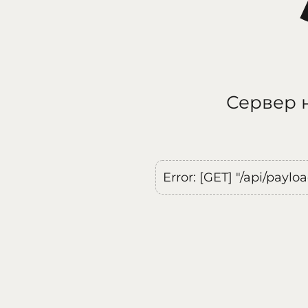
Сервер н
Error: [GET] "/api/payl