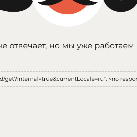
е отвечает, но мы уже работаем
oad/get?internal=true&currentLocale=ru": <no respo